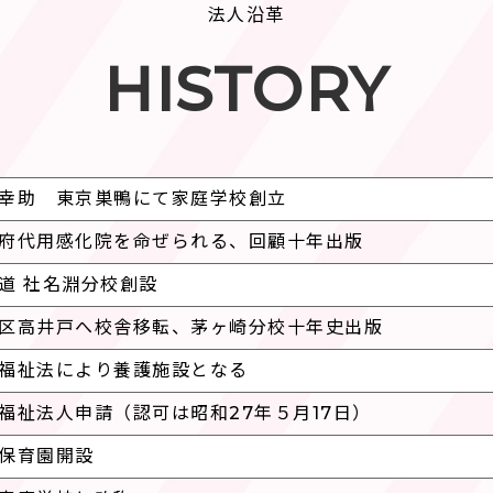
法人沿革
HISTORY
幸助 東京巣鴨にて家庭学校創立
府代用感化院を命ぜられる、回顧十年出版
道 社名淵分校創設
区高井戸へ校舎移転、茅ヶ崎分校十年史出版
福祉法により養護施設となる
福祉法人申請（認可は昭和27年５月17日）
保育園開設