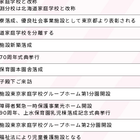
家庭学校と改称
淵分校は北海道家庭学校と改称
寮落成、優良社会事業施設として東京都より表彰される
道家庭学校を分離する
施設新築落成
70周年式典挙行
保育園本園舎落成
子殿下ご来訪
施設東京家庭学校グループホーム第1分園開設
障碍者緊急一時保護事業光ホーム開設
90周年、上水保育園乳児棟落成記念式典挙行
施設東京家庭学校グループホーム第2分園開設
福祉法により児童養護施設となる