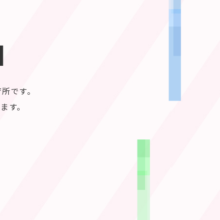
N
育所です。
ります。